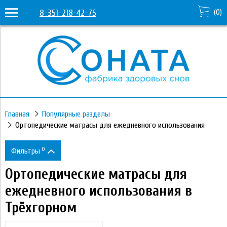
8-351-218-42-75
(
0
)
Главная
Популярные разделы
Ортопедические матрасы для ежедневного использования
0
Фильтры
Ортопедические матрасы для
Цена
ежедневного использования в
Трёхгорном
2 380
88 970