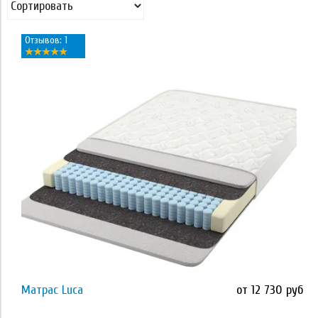
Отзывов: 1
Применить
Наполнитель
кокосовая койра
латекс
Memory Foam
Orto Foam
Orto Foam с массажным эффектом
Применить
высокоэластичная пена ECOFOAM
Матрас Luca
от 12 730 руб