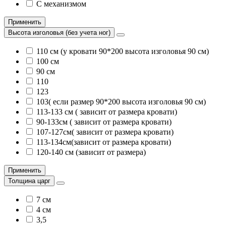
С механизмом
Применить
Высота изголовья (без учета ног)
110 см (у кровати 90*200 высота изголовья 90 см)
100 см
90 см
110
123
103( если размер 90*200 высота изголовья 90 см)
113-133 см ( зависит от размера кровати)
90-133см ( зависит от размера кровати)
107-127см( зависит от размера кровати)
113-134см(зависит от размера кровати)
120-140 см (зависит от размера)
Применить
Толщина царг
7 см
4 см
3,5