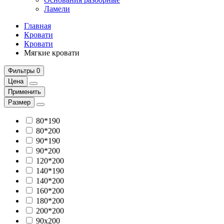
Ламели
Главная
Кровати
Кровати
Мягкие кровати
Фильтры
0
Цена
Применить
Размер
80*190
80*200
90*190
90*200
120*200
140*190
140*200
160*200
180*200
200*200
90х200