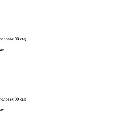
головья 90 см)
рам
головья 90 см)
рам