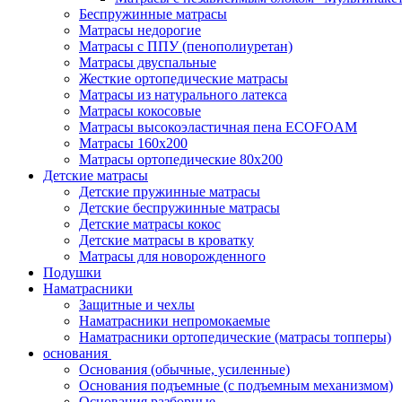
Беспружинные матрасы
Матрасы недорогие
Матрасы с ППУ (пенополиуретан)
Матрасы двуспальные
Жесткие ортопедические матрасы
Матрасы из натурального латекса
Матрасы кокосовые
Матрасы высокоэластичная пена ECOFOAM
Матрасы 160х200
Матрасы ортопедические 80х200
Детские матрасы
Детские пружинные матрасы
Детские беспружинные матрасы
Детские матрасы кокос
Детские матрасы в кроватку
Матрасы для новорожденного
Подушки
Наматрасники
Защитные и чехлы
Наматрасники непромокаемые
Наматрасники ортопедические (матрасы топперы)
основания
Основания (обычные, усиленные)
Основания подъемные (с подъемным механизмом)
Основания разборные