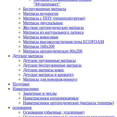
"Мультипакет"
Беспружинные матрасы
Матрасы недорогие
Матрасы с ППУ (пенополиуретан)
Матрасы двуспальные
Жесткие ортопедические матрасы
Матрасы из натурального латекса
Матрасы кокосовые
Матрасы высокоэластичная пена ECOFOAM
Матрасы 160х200
Матрасы ортопедические 80х200
Детские матрасы
Детские пружинные матрасы
Детские беспружинные матрасы
Детские матрасы кокос
Детские матрасы в кроватку
Матрасы для новорожденного
Подушки
Наматрасники
Защитные и чехлы
Наматрасники непромокаемые
Наматрасники ортопедические (матрасы топперы)
основания
Основания (обычные, усиленные)
Основания подъемные (с подъемным механизмом)