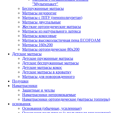
"Мультипакет"
Беспружинные матрасы
Матрасы недорогие
Матрасы с ППУ (пенополиуретан)
Матрасы двуспальные
Жесткие ортопедические матрасы
Матрасы из натурального латекса
Матрасы кокосовые
Матрасы высокоэластичная пена ECOFOAM
Матрасы 160х200
Матрасы ортопедические 80х200
Детские матрасы
Детские пружинные матрасы
Детские беспружинные матрасы
Детские матрасы кокос
Детские матрасы в кроватку
Матрасы для новорожденного
Подушки
Наматрасники
Защитные и чехлы
Наматрасники непромокаемые
Наматрасники ортопедические (матрасы топперы)
основания
Основания (обычные, усиленные)
Основания подъемные (с подъемным механизмом)