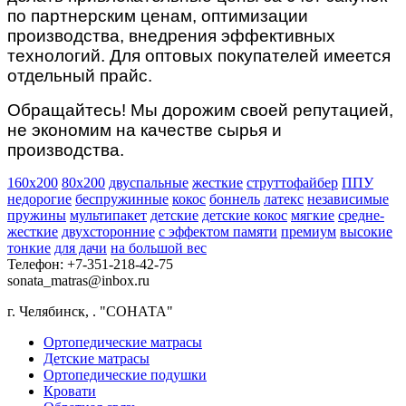
по партнерским ценам, оптимизации
производства, внедрения эффективных
технологий. Для оптовых покупателей имеется
отдельный прайс.
Обращайтесь! Мы дорожим своей репутацией,
не экономим на качестве сырья и
производства.
160х200
80х200
двуспальные
жесткие
струттофайбер
ППУ
недорогие
беспружинные
кокос
боннель
латекс
независимые
пружины
мультипакет
детские
детские кокос
мягкие
средне-
жесткие
двухсторонние
с эффектом памяти
премиум
высокие
тонкие
для дачи
на большой вес
Телефон: +7-351-218-42-75
sonata_matras@inbox.ru
г. Челябинск,
.
"СОНАТА"
Ортопедические матрасы
Детские матрасы
Ортопедические подушки
Кровати