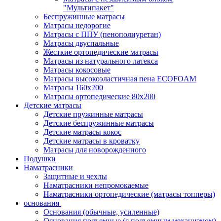
"Мультипакет"
Беспружинные матрасы
Матрасы недорогие
Матрасы с ППУ (пенополиуретан)
Матрасы двуспальные
Жесткие ортопедические матрасы
Матрасы из натурального латекса
Матрасы кокосовые
Матрасы высокоэластичная пена ECOFOAM
Матрасы 160х200
Матрасы ортопедические 80х200
Детские матрасы
Детские пружинные матрасы
Детские беспружинные матрасы
Детские матрасы кокос
Детские матрасы в кроватку
Матрасы для новорожденного
Подушки
Наматрасники
Защитные и чехлы
Наматрасники непромокаемые
Наматрасники ортопедические (матрасы топперы)
основания
Основания (обычные, усиленные)
Основания подъемные (с подъемным механизмом)