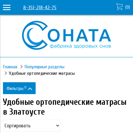
8-351-218-42-75
(
0
)
Главная
Популярные разделы
Удобные ортопедические матрасы
0
Фильтры
Удобные ортопедические матрасы
Цена
в Златоусте
2 380
88 970