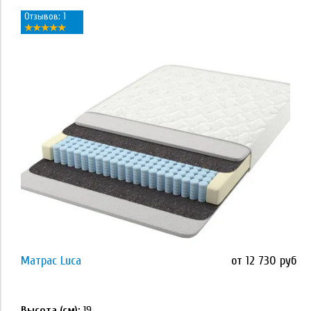
Отзывов: 1
Применить
Наполнитель
кокосовая койра
латекс
Memory Foam
Orto Foam
Orto Foam с массажным эффектом
Матрас Luca
от 12 730 руб
Применить
высокоэластичная пена ECOFOAM
Высота (см):
19