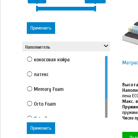
Применить
Наполнитель
кокосовая койра
Матрас
латекс
Высота 
Memory Foam
Наполн
пена E
Макс. в
Orto Foam
Пружин
пружин
Orto Foam с массажным
Число п
эффектом
Применить
Под