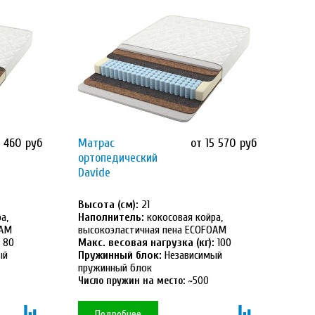
2 460 руб
Матрас
от 15 570 руб
ортопедический
Davide
Высота (см):
21
а,
Наполнитель:
кокосовая койра,
OAM
высокоэластичная пена ECOFOAM
80
Макс. весовая нагрузка (кг):
100
ый
Пружинный блок:
Независимый
пружинный блок
Число пружин на место:
~500
Подробнее