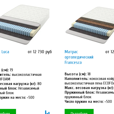
 Luca
от 12 730 руб
Матрас
от 1
ортопедический
Francesco
(см):
19
Высота (см):
18
итель:
высокоэластичная
Наполнитель:
кокосовая койр
COFOAM
высокоэластичная пена ECOF
есовая нагрузка (кг):
80
Макс. весовая нагрузка (кг):
ный блок:
Независимый
Пружинный блок:
Независим
ный блок
пружинный блок
ружин на место:
~500
Число пружин на место:
~500
робнее
Подробнее