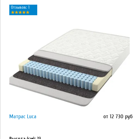
Отзывов: 1
Применить
Наполнитель
кокосовая койра
латекс
Memory Foam
Orto Foam
Orto Foam с массажным эффектом
Матрас Luca
от 12 730 руб
Применить
высокоэластичная пена ECOFOAM
Высота (см):
19