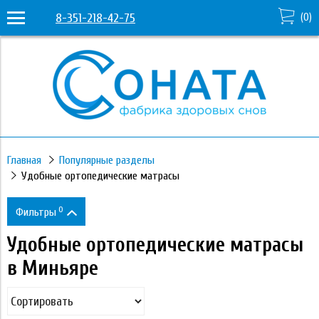
8-351-218-42-75
(
0
)
Главная
Популярные разделы
Удобные ортопедические матрасы
0
Фильтры
Удобные ортопедические матрасы
Цена
в Миньяре
2 380
88 970