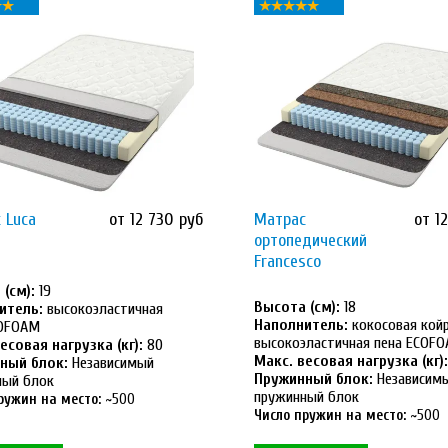
 Luca
от 12 730 руб
Матрас
от 1
ортопедический
Francesco
(см):
19
Высота (см):
18
итель:
высокоэластичная
Наполнитель:
кокосовая койр
COFOAM
высокоэластичная пена ECOF
есовая нагрузка (кг):
80
Макс. весовая нагрузка (кг):
ный блок:
Независимый
Пружинный блок:
Независим
ный блок
пружинный блок
ружин на место:
~500
Число пружин на место:
~500