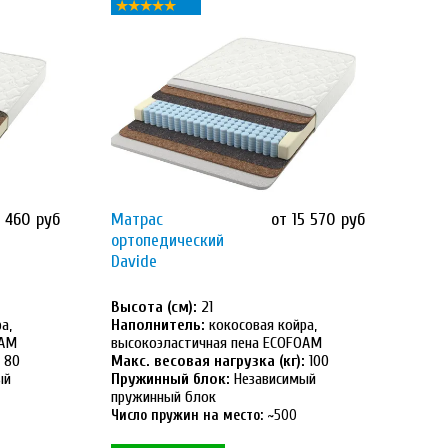
2 460 руб
Матрас
от 15 570 руб
ортопедический
Davide
Высота (см):
21
а,
Наполнитель:
кокосовая койра,
OAM
высокоэластичная пена ECOFOAM
80
Макс. весовая нагрузка (кг):
100
ый
Пружинный блок:
Независимый
пружинный блок
Число пружин на место:
~500