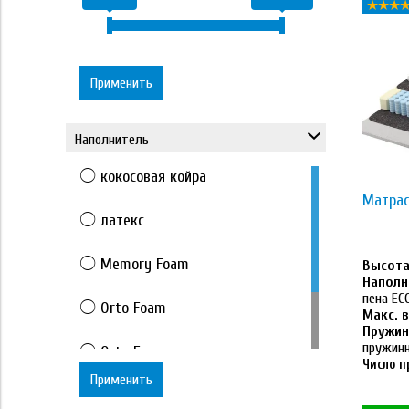
Применить
Наполнитель
кокосовая койра
Матрас
латекс
Memory Foam
Высота 
Наполн
пена E
Orto Foam
Макс. в
Пружин
пружин
Orto Foam с массажным
Число п
эффектом
Применить