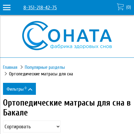
8-351-218-42-75
(
0
)
Главная
Популярные разделы
Ортопедические матрасы для сна
0
Фильтры
Ортопедические матрасы для сна в
Цена
Бакале
2 380
88 970