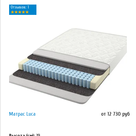
Отзывов: 1
Применить
Наполнитель
кокосовая койра
латекс
Memory Foam
Orto Foam
Orto Foam с массажным эффектом
Матрас Luca
от 12 730 руб
Применить
высокоэластичная пена ECOFOAM
Высота (см):
19