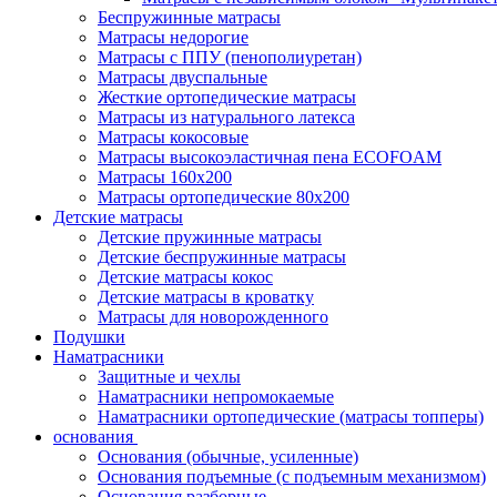
Беспружинные матрасы
Матрасы недорогие
Матрасы с ППУ (пенополиуретан)
Матрасы двуспальные
Жесткие ортопедические матрасы
Матрасы из натурального латекса
Матрасы кокосовые
Матрасы высокоэластичная пена ECOFOAM
Матрасы 160х200
Матрасы ортопедические 80х200
Детские матрасы
Детские пружинные матрасы
Детские беспружинные матрасы
Детские матрасы кокос
Детские матрасы в кроватку
Матрасы для новорожденного
Подушки
Наматрасники
Защитные и чехлы
Наматрасники непромокаемые
Наматрасники ортопедические (матрасы топперы)
основания
Основания (обычные, усиленные)
Основания подъемные (с подъемным механизмом)
Основания разборные