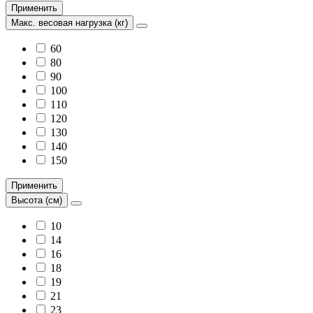
Применить
Макс. весовая нагрузка (кг)
60
80
90
100
110
120
130
140
150
Применить
Высота (см)
10
14
16
18
19
21
23