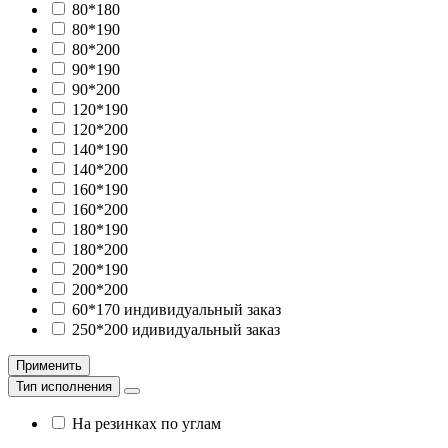
80*180
80*190
80*200
90*190
90*200
120*190
120*200
140*190
140*200
160*190
160*200
180*190
180*200
200*190
200*200
60*170 индивидуальный заказ
250*200 идивидуальный заказ
Применить
Тип исполнения
На резинках по углам