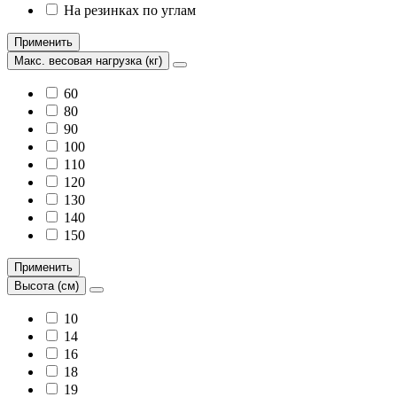
На резинках по углам
Применить
Макс. весовая нагрузка (кг)
60
80
90
100
110
120
130
140
150
Применить
Высота (см)
10
14
16
18
19