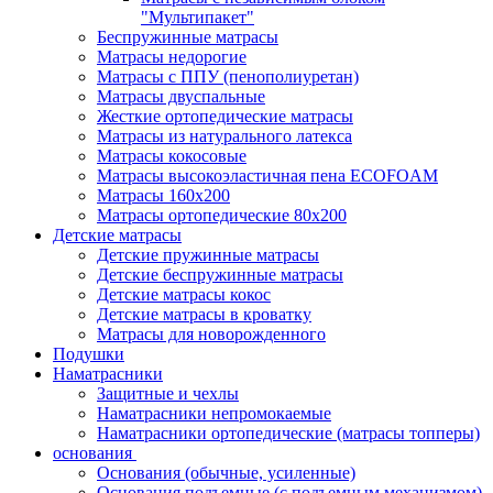
"Мультипакет"
Беспружинные матрасы
Матрасы недорогие
Матрасы с ППУ (пенополиуретан)
Матрасы двуспальные
Жесткие ортопедические матрасы
Матрасы из натурального латекса
Матрасы кокосовые
Матрасы высокоэластичная пена ECOFOAM
Матрасы 160х200
Матрасы ортопедические 80х200
Детские матрасы
Детские пружинные матрасы
Детские беспружинные матрасы
Детские матрасы кокос
Детские матрасы в кроватку
Матрасы для новорожденного
Подушки
Наматрасники
Защитные и чехлы
Наматрасники непромокаемые
Наматрасники ортопедические (матрасы топперы)
основания
Основания (обычные, усиленные)
Основания подъемные (с подъемным механизмом)