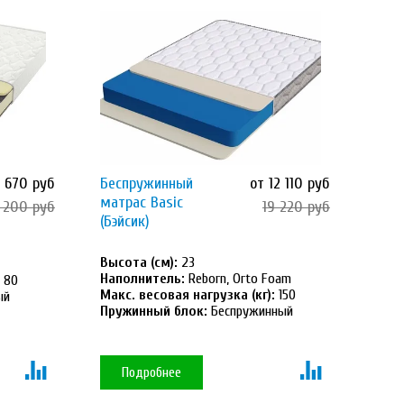
9 670 руб
Беспружинный
от 12 110 руб
матрас Basic
 200 руб
19 220 руб
(Бэйсик)
Высота (см):
23
Наполнитель:
Reborn, Orto Foam
80
Макс. весовая нагрузка (кг):
150
ый
Пружинный блок:
Беспружинный
Подробнее