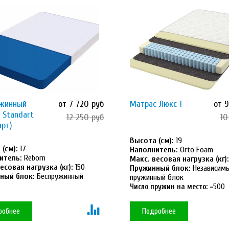
ужинный
от 7 720 руб
Матрас Люкс 1
от 
 Standart
12 250 руб
10
арт)
Высота (см):
19
(см):
17
Наполнитель:
Orto Foam
итель:
Reborn
Макс. весовая нагрузка (кг):
есовая нагрузка (кг):
150
Пружинный блок:
Независим
ный блок:
Беспружинный
пружинный блок
Число пружин на место:
~500
робнее
Подробнее