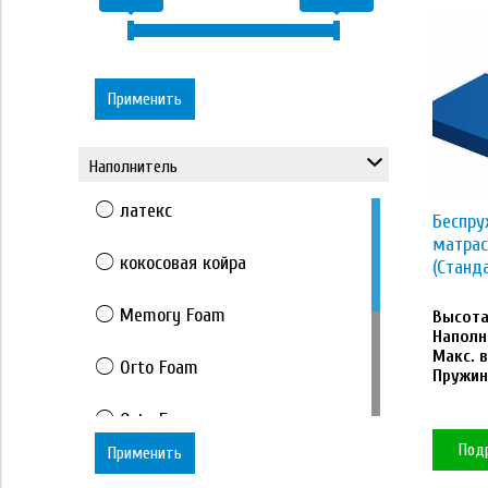
Применить
Наполнитель
латекс
Беспр
матрас
кокосовая койра
(Станд
Memory Foam
Высота 
Наполн
Макс. в
Orto Foam
Пружин
Orto Foam с массажным
эффектом
Под
Применить