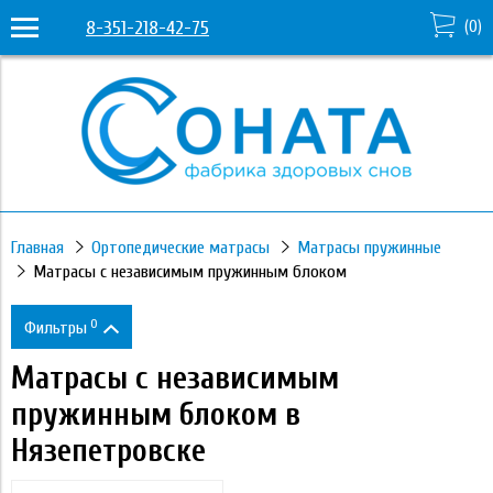
8-351-218-42-75
(
0
)
Главная
Ортопедические матрасы
Матрасы пружинные
Матрасы с независимым пружинным блоком
0
Фильтры
Матрасы с независимым
Цена
пружинным блоком в
Нязепетровске
9 670
80 720