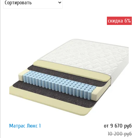
Применить
скидка 6%
Наполнитель
латекс
кокосовая койра
Memory Foam
Orto Foam
Orto Foam с массажным эффектом
Применить
высокоэластичная пена ECOFOAM
Матрас Люкс 1
от 9 670 руб
10 200 руб