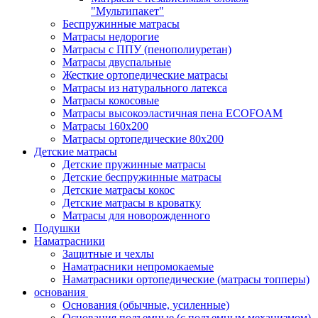
"Мультипакет"
Беспружинные матрасы
Матрасы недорогие
Матрасы с ППУ (пенополиуретан)
Матрасы двуспальные
Жесткие ортопедические матрасы
Матрасы из натурального латекса
Матрасы кокосовые
Матрасы высокоэластичная пена ECOFOAM
Матрасы 160х200
Матрасы ортопедические 80х200
Детские матрасы
Детские пружинные матрасы
Детские беспружинные матрасы
Детские матрасы кокос
Детские матрасы в кроватку
Матрасы для новорожденного
Подушки
Наматрасники
Защитные и чехлы
Наматрасники непромокаемые
Наматрасники ортопедические (матрасы топперы)
основания
Основания (обычные, усиленные)
Основания подъемные (с подъемным механизмом)