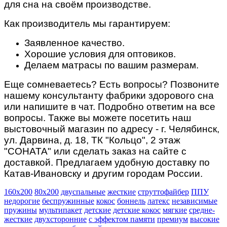
для сна на своём производстве.
Как производитель мы гарантируем:
Заявленное качество.
Хорошие условия
для оптовиков.
Делаем матрасы по вашим размерам
.
Еще сомневаетесь? Есть вопросы? Позвоните
нашему консультанту фабрики здорового сна
или напишите в чат. Подробно ответим на все
вопросы. Также вы можете посетить наш
выстовочный магазин по адресу - г. Челябинск,
ул. Дарвина, д. 18, ТК "Кольцо", 2 этаж
"СОНАТА" или сделать заказ на сайте с
доставкой. Предлагаем удобную доставку по
Катав-Ивановску и другим городам России.
160х200
80х200
двуспальные
жесткие
струттофайбер
ППУ
недорогие
беспружинные
кокос
боннель
латекс
независимые
пружины
мультипакет
детские
детские кокос
мягкие
средне-
жесткие
двухсторонние
с эффектом памяти
премиум
высокие