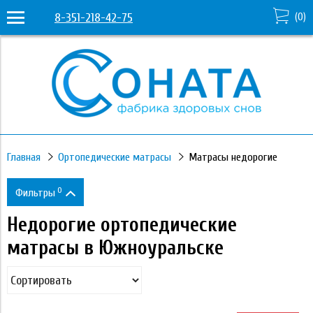
8-351-218-42-75
(
0
)
Главная
Ортопедические матрасы
Матрасы недорогие
0
Фильтры
Недорогие ортопедические
Цена
матрасы в Южноуральске
7 720
88 970