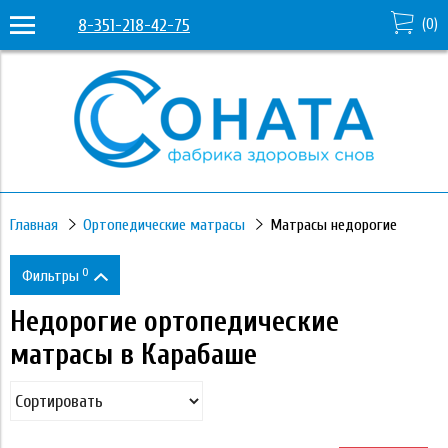
8-351-218-42-75
(
0
)
Главная
Ортопедические матрасы
Матрасы недорогие
0
Фильтры
Недорогие ортопедические
Цена
матрасы в Карабаше
7 720
88 970