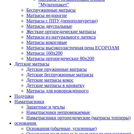
"Мультипакет"
Беспружинные матрасы
Матрасы недорогие
Матрасы с ППУ (пенополиуретан)
Матрасы двуспальные
Жесткие ортопедические матрасы
Матрасы из натурального латекса
Матрасы кокосовые
Матрасы высокоэластичная пена ECOFOAM
Матрасы 160х200
Матрасы ортопедические 80х200
Детские матрасы
Детские пружинные матрасы
Детские беспружинные матрасы
Детские матрасы кокос
Детские матрасы в кроватку
Матрасы для новорожденного
Подушки
Наматрасники
Защитные и чехлы
Наматрасники непромокаемые
Наматрасники ортопедические (матрасы топперы)
основания
Основания (обычные, усиленные)
Основания подъемные (с подъемным механизмом)