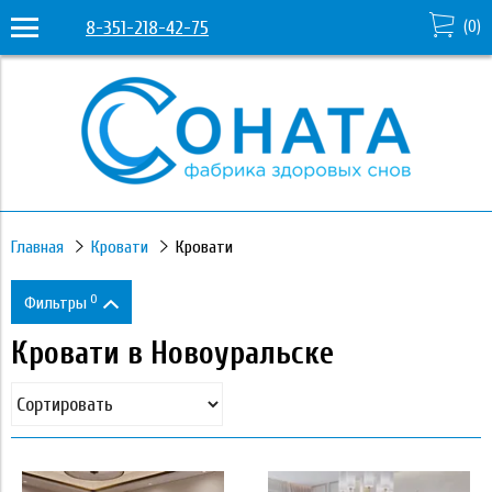
8-351-218-42-75
(
0
)
Главная
Кровати
Кровати
0
Фильтры
Кровати в Новоуральске
Цена
15 950
331 530