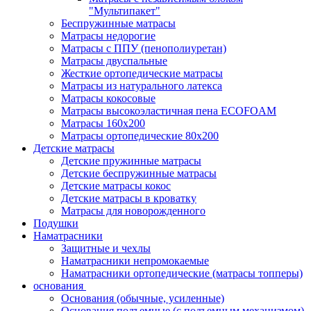
"Мультипакет"
Беспружинные матрасы
Матрасы недорогие
Матрасы с ППУ (пенополиуретан)
Матрасы двуспальные
Жесткие ортопедические матрасы
Матрасы из натурального латекса
Матрасы кокосовые
Матрасы высокоэластичная пена ECOFOAM
Матрасы 160х200
Матрасы ортопедические 80х200
Детские матрасы
Детские пружинные матрасы
Детские беспружинные матрасы
Детские матрасы кокос
Детские матрасы в кроватку
Матрасы для новорожденного
Подушки
Наматрасники
Защитные и чехлы
Наматрасники непромокаемые
Наматрасники ортопедические (матрасы топперы)
основания
Основания (обычные, усиленные)
Основания подъемные (с подъемным механизмом)