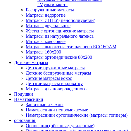
"Мультипакет"
Беспружинные матрасы
Матрасы недорогие
Матрасы с ППУ (пенополиуретан)
Матрасы двуспальные
Жесткие ортопедические матрасы
Матрасы из натурального латекса
Матрасы кокосовые
Матрасы высокоэластичная пена ECOFOAM
Матрасы 160х200
Матрасы ортопедические 80х200
Детские матрасы
Детские пружинные матрасы
Детские беспружинные матрасы
Детские матрасы кокос
Детские матрасы в кроватку
Матрасы для новорожденного
Подушки
Наматрасники
Защитные и чехлы
Наматрасники непромокаемые
Наматрасники ортопедические (матрасы топперы)
основания
Основания (обычные, усиленные)
Основания подъемные (с подъемным механизмом)