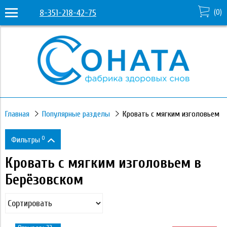
8-351-218-42-75
(
0
)
Главная
Популярные разделы
Кровать с мягким изголовьем
0
Фильтры
Кровать с мягким изголовьем в
Цена
Берёзовском
15 950
44 310