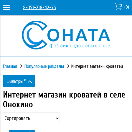
8-351-218-42-75
(
0
)
Главная
Популярные разделы
Интернет магазин кроватей
0
Фильтры
Интернет магазин кроватей в селе
Цена
Онохино
15 950
331 530