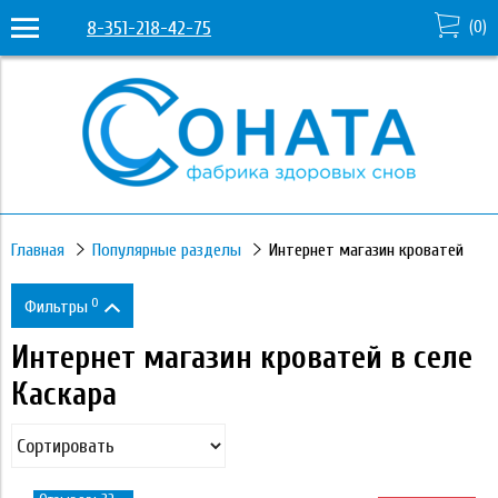
8-351-218-42-75
(
0
)
Главная
Популярные разделы
Интернет магазин кроватей
0
Фильтры
Интернет магазин кроватей в селе
Цена
Каскара
15 950
331 530