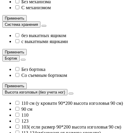
Без механизма
С механизмом
Применить
Система хранения
без выкатных ящиком
с выкатными ящиками
Применить
Бортик
Без бортика
Со съемным бортиком
Применить
Высота изголовья (без учета ног)
110 см (у кровати 90*200 высота изголовья 90 см)
90 см
110
123
103( если размер 90*200 высота изголовья 90 см)
113-134см(зависит от размера кровати)