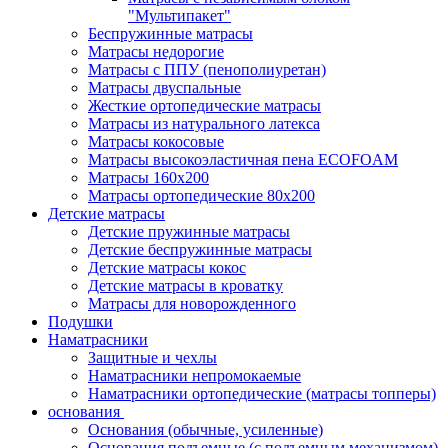
"Мультипакет"
Беспружинные матрасы
Матрасы недорогие
Матрасы с ППУ (пенополиуретан)
Матрасы двуспальные
Жесткие ортопедические матрасы
Матрасы из натурального латекса
Матрасы кокосовые
Матрасы высокоэластичная пена ECOFOAM
Матрасы 160х200
Матрасы ортопедические 80х200
Детские матрасы
Детские пружинные матрасы
Детские беспружинные матрасы
Детские матрасы кокос
Детские матрасы в кроватку
Матрасы для новорожденного
Подушки
Наматрасники
Защитные и чехлы
Наматрасники непромокаемые
Наматрасники ортопедические (матрасы топперы)
основания
Основания (обычные, усиленные)
Основания подъемные (с подъемным механизмом)