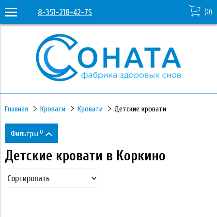
8-351-218-42-75
(
0
)
Главная
Кровати
Кровати
Детские кровати
0
Фильтры
Детские кровати в Коркино
Цена
18 190
331 530