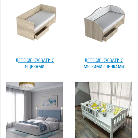
Применить
Размер
80*160
80*180
ДЕТСКИЕ КРОВАТИ С
ДЕТСКИЕ КРОВАТИ С
ЯЩИКАМИ
МЯГКИМИ СПИНКАМИ
80*200
90*190
90*200
Применить
120*200
Тип основания
140*200