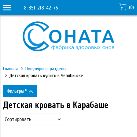
8-351-218-42-75
(
0
)
Главная
Популярные разделы
Детская кровать купить в Челябинске
0
Фильтры
Детская кровать в Карабаше
Цена
18 190
331 530