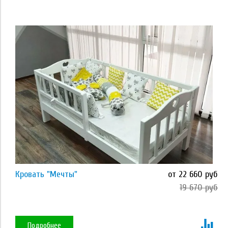
Применить
Размер
80*160
80*180
80*200
90*190
Кровать "Мечты"
от 22 660 руб
90*200
19 670 руб
Применить
120*200
Подробнее