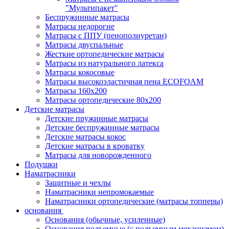
"Мультипакет"
Беспружинные матрасы
Матрасы недорогие
Матрасы с ППУ (пенополиуретан)
Матрасы двуспальные
Жесткие ортопедические матрасы
Матрасы из натурального латекса
Матрасы кокосовые
Матрасы высокоэластичная пена ECOFOAM
Матрасы 160х200
Матрасы ортопедические 80х200
Детские матрасы
Детские пружинные матрасы
Детские беспружинные матрасы
Детские матрасы кокос
Детские матрасы в кроватку
Матрасы для новорожденного
Подушки
Наматрасники
Защитные и чехлы
Наматрасники непромокаемые
Наматрасники ортопедические (матрасы топперы)
основания
Основания (обычные, усиленные)
Основания подъемные (с подъемным механизмом)