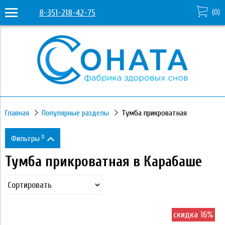
8-351-218-42-75
(
0
)
Главная
Популярные разделы
Тумба прикроватная
0
Фильтры
Тумба прикроватная в Карабаше
Цена
10 000
11 280
скидка 16%