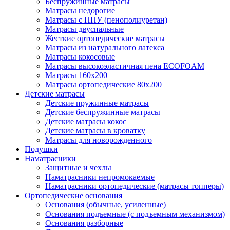
Беспружинные матрасы
Матрасы недорогие
Матрасы с ППУ (пенополиуретан)
Матрасы двуспальные
Жесткие ортопедические матрасы
Матрасы из натурального латекса
Матрасы кокосовые
Матрасы высокоэластичная пена ECOFOAM
Матрасы 160х200
Матрасы ортопедические 80х200
Детские матрасы
Детские пружинные матрасы
Детские беспружинные матрасы
Детские матрасы кокос
Детские матрасы в кроватку
Матрасы для новорожденного
Подушки
Наматрасники
Защитные и чехлы
Наматрасники непромокаемые
Наматрасники ортопедические (матрасы топперы)
Ортопедические основания
Основания (обычные, усиленные)
Основания подъемные (с подъемным механизмом)
Основания разборные