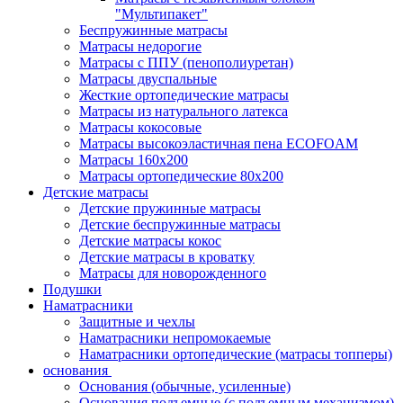
"Мультипакет"
Беспружинные матрасы
Матрасы недорогие
Матрасы с ППУ (пенополиуретан)
Матрасы двуспальные
Жесткие ортопедические матрасы
Матрасы из натурального латекса
Матрасы кокосовые
Матрасы высокоэластичная пена ECOFOAM
Матрасы 160х200
Матрасы ортопедические 80х200
Детские матрасы
Детские пружинные матрасы
Детские беспружинные матрасы
Детские матрасы кокос
Детские матрасы в кроватку
Матрасы для новорожденного
Подушки
Наматрасники
Защитные и чехлы
Наматрасники непромокаемые
Наматрасники ортопедические (матрасы топперы)
основания
Основания (обычные, усиленные)
Основания подъемные (с подъемным механизмом)