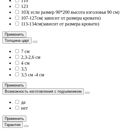
110
123
103( если размер 90*200 высота изголовья 90 см)
107-127см( зависит от размера кровати)
113-134см(зависит от размера кровати)
Применить
Толщина царг
7 см
2,3-2,6 см
4 см
3,5
3,5 см -4 см
Применить
Возможность изготовления с подъемником
да
нет
Применить
Гарантия