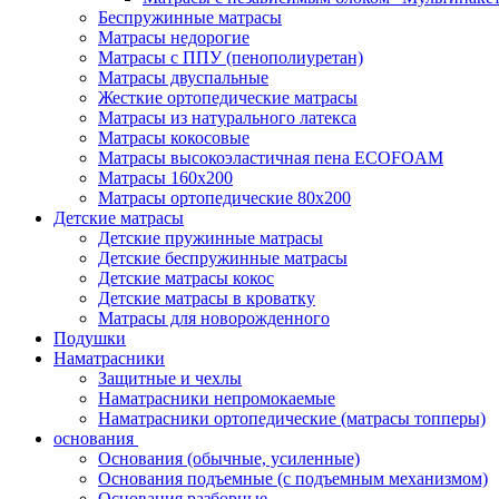
Беспружинные матрасы
Матрасы недорогие
Матрасы с ППУ (пенополиуретан)
Матрасы двуспальные
Жесткие ортопедические матрасы
Матрасы из натурального латекса
Матрасы кокосовые
Матрасы высокоэластичная пена ECOFOAM
Матрасы 160х200
Матрасы ортопедические 80х200
Детские матрасы
Детские пружинные матрасы
Детские беспружинные матрасы
Детские матрасы кокос
Детские матрасы в кроватку
Матрасы для новорожденного
Подушки
Наматрасники
Защитные и чехлы
Наматрасники непромокаемые
Наматрасники ортопедические (матрасы топперы)
основания
Основания (обычные, усиленные)
Основания подъемные (с подъемным механизмом)
Основания разборные