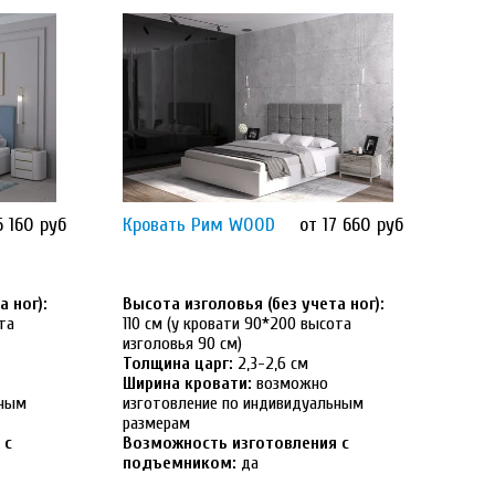
6 160 руб
Кровать Рим WOOD
от 17 660 руб
 ног):
Высота изголовья (без учета ног):
та
110 см (у кровати 90*200 высота
изголовья 90 см)
Толщина царг:
2,3-2,6 см
Ширина кровати:
возможно
ьным
изготовление по индивидуальным
размерам
 с
Возможность изготовления с
подъемником:
да