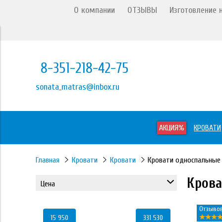
О компании
ОТЗЫВЫ
Изготовление н
8-351-218-42-75
sonata_matras@inbox.ru
АКЦИЯ%
КРОВАТИ
Главная
Кровати
Кровати
Кровати односпальные
Крова
Цена
Отзывов
15 950
331 530