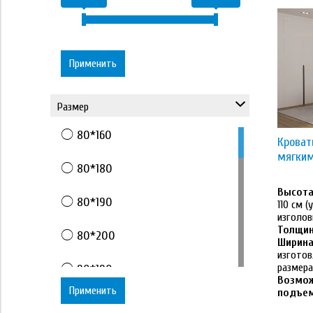
Применить
Размер
80*160
Кроват
мягким
80*180
Высота 
80*190
110 см 
изголов
Толщин
80*200
Ширина
изготов
размер
90*190
Возмож
Применить
подъе
90*200