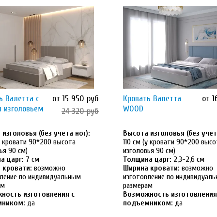
ь Валетта с
от 15 950 руб
Кровать Валетта
от 1
 изголовьем
WOOD
24 320 руб
изголовья (без учета ног):
Высота изголовья (без учета
(у кровати 90*200 высота
110 см (у кровати 90*200 высо
ья 90 см)
изголовья 90 см)
а царг:
7 см
Толщина царг:
2,3-2,6 см
 кровати:
возможно
Ширина кровати:
возможно
ление по индивидуальным
изготовление по индивидуал
ам
размерам
ность изготовления с
Возможность изготовления
мником:
да
подъемником:
да