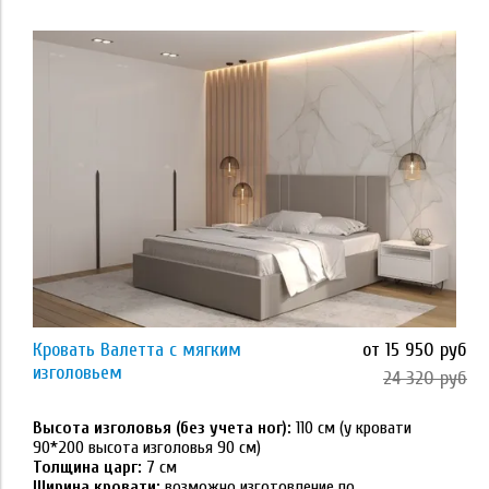
Применить
Размер
80*160
80*180
80*190
80*200
Кровать Валетта с мягким
от 15 950 руб
90*190
изголовьем
24 320 руб
Применить
90*200
Высота изголовья (без учета ног):
110 см (у кровати
90*200 высота изголовья 90 см)
Толщина царг:
7 см
Тип основания
120*200
Ширина кровати:
возможно изготовление по