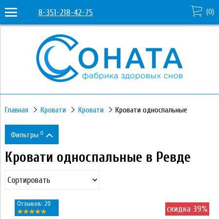
8-351-218-42-75
(
0
)
Главная
Кровати
Кровати
Кровати односпальные
0
Фильтры
Кровати односпальные в Ревде
Цена
15 950
331 530
Отзывов: 20
скидка 39%