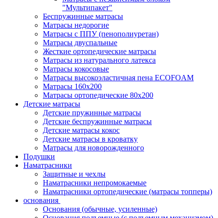
"Мультипакет"
Беспружинные матрасы
Матрасы недорогие
Матрасы с ППУ (пенополиуретан)
Матрасы двуспальные
Жесткие ортопедические матрасы
Матрасы из натурального латекса
Матрасы кокосовые
Матрасы высокоэластичная пена ECOFOAM
Матрасы 160х200
Матрасы ортопедические 80х200
Детские матрасы
Детские пружинные матрасы
Детские беспружинные матрасы
Детские матрасы кокос
Детские матрасы в кроватку
Матрасы для новорожденного
Подушки
Наматрасники
Защитные и чехлы
Наматрасники непромокаемые
Наматрасники ортопедические (матрасы топперы)
основания
Основания (обычные, усиленные)
Основания подъемные (с подъемным механизмом)