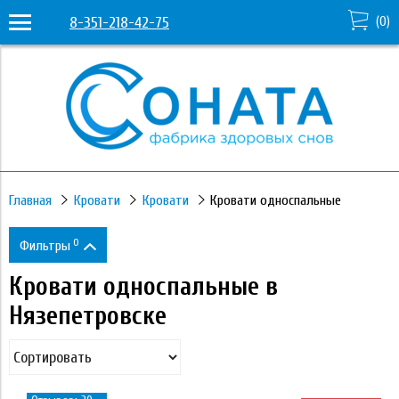
8-351-218-42-75
(
0
)
Главная
Кровати
Кровати
Кровати односпальные
0
Фильтры
Кровати односпальные в
Цена
Нязепетровске
15 950
331 530