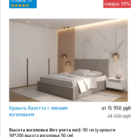
Отзывов: 20
скидка 39%
Применить
Размер
80*160
80*180
80*190
80*200
90*190
Кровать Валетта с мягким
от 15 950 руб
Применить
изголовьем
24 320 руб
90*200
Высота изголовья (без учета ног):
110 см (у кровати
Тип основания
120*200
90*200 высота изголовья 90 см)