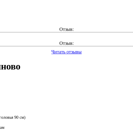
Отзыв:
Отзыв:
Читать отзывы
иново
головья 90 см)
рам