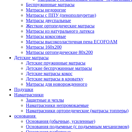
Беспружинные матрасы
Матрасы недорогие
Матрасы с ППУ (пенополиуретан)
Матрасы двуспальные
Жесткие ортопедические матрасы
Матрасы из натурального латекса
Матрасы кокосовые
Матрасы высокоэластичная пена ECOFOAM
Матрасы 160х200
Матрасы ортопедические 80х200
Детские матрасы
Детские пружинные матрасы
Детские беспружинные матрасы
Детские матрасы кокос
Детские матрасы в кроватку
Матрасы для новорожденного
Подушки
Наматрасники
Защитные и чехлы
Наматрасники непромокаемые
Наматрасники ортопедические (матрасы топперы)
основания
Основания (обычные, усиленные)
Основания подъемные (с подъемным механизмом)
Основания разборные