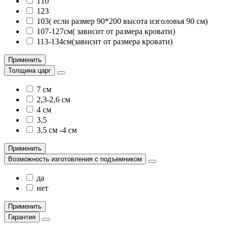
110
123
103( если размер 90*200 высота изголовья 90 см)
107-127см( зависит от размера кровати)
113-134см(зависит от размера кровати)
Применить
Толщина царг
7 см
2,3-2,6 см
4 см
3,5
3,5 см -4 см
Применить
Возможность изготовления с подъемником
да
нет
Применить
Гарантия