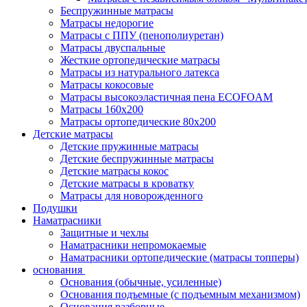
Беспружинные матрасы
Матрасы недорогие
Матрасы с ППУ (пенополиуретан)
Матрасы двуспальные
Жесткие ортопедические матрасы
Матрасы из натурального латекса
Матрасы кокосовые
Матрасы высокоэластичная пена ECOFOAM
Матрасы 160х200
Матрасы ортопедические 80х200
Детские матрасы
Детские пружинные матрасы
Детские беспружинные матрасы
Детские матрасы кокос
Детские матрасы в кроватку
Матрасы для новорожденного
Подушки
Наматрасники
Защитные и чехлы
Наматрасники непромокаемые
Наматрасники ортопедические (матрасы топперы)
основания
Основания (обычные, усиленные)
Основания подъемные (с подъемным механизмом)
Основания разборные