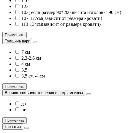
110
123
103( если размер 90*200 высота изголовья 90 см)
107-127см( зависит от размера кровати)
113-134см(зависит от размера кровати)
Применить
Толщина царг
7 см
2,3-2,6 см
4 см
3,5
3,5 см -4 см
Применить
Возможность изготовления с подъемником
да
нет
Применить
Гарантия