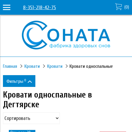
8-351-218-42-75
(
0
)
Главная
Кровати
Кровати
Кровати односпальные
0
Фильтры
Кровати односпальные в
Цена
Дегтярске
15 950
331 530