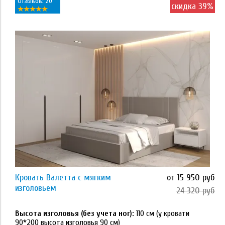
Отзывов: 20
скидка 39%
Применить
Размер
80*160
80*180
80*190
80*200
90*190
Кровать Валетта с мягким
от 15 950 руб
Применить
изголовьем
24 320 руб
90*200
Высота изголовья (без учета ног):
110 см (у кровати
Тип основания
120*200
90*200 высота изголовья 90 см)