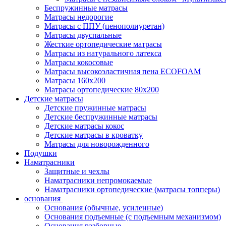
Беспружинные матрасы
Матрасы недорогие
Матрасы с ППУ (пенополиуретан)
Матрасы двуспальные
Жесткие ортопедические матрасы
Матрасы из натурального латекса
Матрасы кокосовые
Матрасы высокоэластичная пена ECOFOAM
Матрасы 160х200
Матрасы ортопедические 80х200
Детские матрасы
Детские пружинные матрасы
Детские беспружинные матрасы
Детские матрасы кокос
Детские матрасы в кроватку
Матрасы для новорожденного
Подушки
Наматрасники
Защитные и чехлы
Наматрасники непромокаемые
Наматрасники ортопедические (матрасы топперы)
основания
Основания (обычные, усиленные)
Основания подъемные (с подъемным механизмом)
Основания разборные