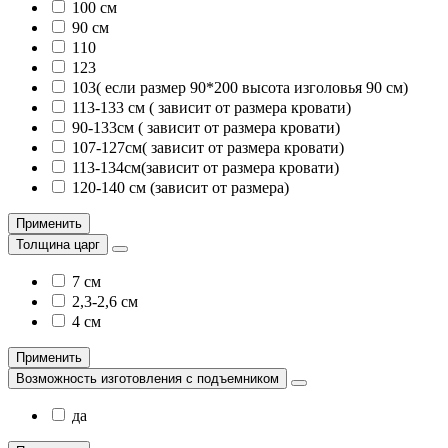
100 см
90 см
110
123
103( если размер 90*200 высота изголовья 90 см)
113-133 см ( зависит от размера кровати)
90-133см ( зависит от размера кровати)
107-127см( зависит от размера кровати)
113-134см(зависит от размера кровати)
120-140 см (зависит от размера)
Применить
Толщина царг
7 см
2,3-2,6 см
4 см
Применить
Возможность изготовления с подъемником
да