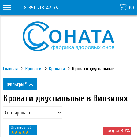
8-351-218-42-75
(
0
)
Главная
Кровати
Кровати
Кровати двуспальные
0
Фильтры
Кровати двуспальные в Винзилях
Цена
15 950
50 230
Отзывов: 20
скидка 39%