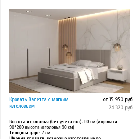
Применить
Размер
80*190
80*200
90*190
90*200
Кровать Валетта с мягким
от 15 950 руб
120*200
изголовьем
24 320 руб
Применить
140*190
Высота изголовья (без учета ног):
110 см (у кровати
90*200 высота изголовья 90 см)
Толщина царг:
7 см
Тип основания
140*200
Ширина кровати:
возможно изготовление по