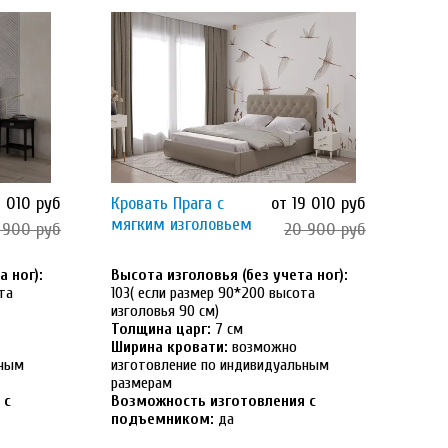
9 010 руб
Кровать Прага с
от 19 010 руб
мягким изголовьем
 900 руб
20 900 руб
 ног):
Высота изголовья (без учета ног):
та
103( если размер 90*200 высота
изголовья 90 см)
Толщина царг:
7 см
Ширина кровати:
возможно
ьным
изготовление по индивидуальным
размерам
 с
Возможность изготовления с
подъемником:
да