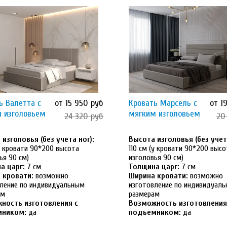
ь Валетта с
от 15 950 руб
Кровать Марсель с
от 1
 изголовьем
мягким изголовьем
24 320 руб
20
изголовья (без учета ног):
Высота изголовья (без учета
(у кровати 90*200 высота
110 см (у кровати 90*200 высо
ья 90 см)
изголовья 90 см)
а царг:
7 см
Толщина царг:
7 см
 кровати:
возможно
Ширина кровати:
возможно
ление по индивидуальным
изготовление по индивидуал
ам
размерам
ность изготовления с
Возможность изготовления
мником:
да
подъемником:
да