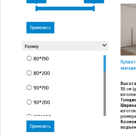
Применить
Размер
80*190
Кроват
мягким
80*200
Высота 
90*190
110 см 
изголов
Толщин
90*200
Ширина
изготов
размер
120*200
Возмож
Применить
подъе
140*190