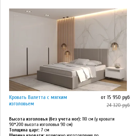
Применить
Размер
80*190
80*200
90*190
90*200
Кровать Валетта с мягким
от 15 950 руб
120*200
изголовьем
24 320 руб
Применить
140*190
Высота изголовья (без учета ног):
110 см (у кровати
90*200 высота изголовья 90 см)
Толщина царг:
7 см
Тип основания
140*200
Ширина кровати:
возможно изготовление по