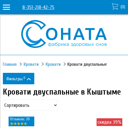
8-351-218-42-75
(
0
)
Главная
Кровати
Кровати
Кровати двуспальные
0
Фильтры
Кровати двуспальные в Кыштыме
Цена
15 950
50 230
Отзывов: 20
скидка 39%