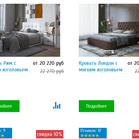
ь Рим с
от 20 220 руб
Кровать Лондон с
от 2
 изголовьем
мягким изголовьем
22 270 руб
2
робнее
Подробнее
: 9
Отзывов: 10
скидка 10%
ск