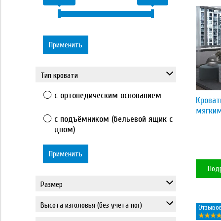
Применить
Тип кровати
с ортопедическим основанием
Кроват
мягким
с подъёмником (бельевой ящик с
дном)
Применить
Под
Размер
80*190
Высота изголовья (без учета ног)
Отзывов