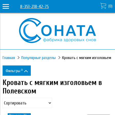
8-351-218-42-75
(
0
)
Главная
Популярные разделы
Кровать с мягким изголовьем
0
Фильтры
Кровать с мягким изголовьем в
Цена
Полевском
15 950
44 310