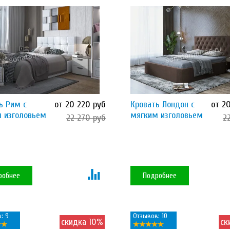
ь Рим с
от 20 220 руб
Кровать Лондон с
от 2
 изголовьем
мягким изголовьем
22 270 руб
2
робнее
Подробнее
: 9
Отзывов: 10
скидка 10%
ск