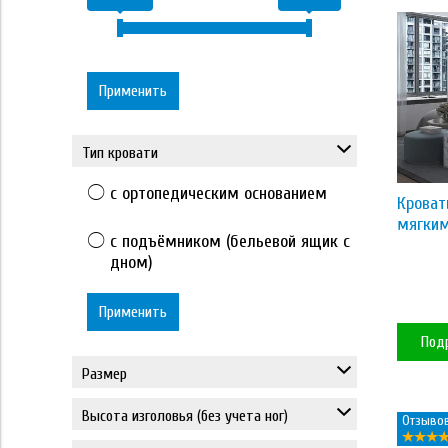
Применить
Тип кровати
с ортопедическим основанием
Кроват
мягким
с подъёмником (бельевой ящик с
дном)
Применить
Под
Размер
80*190
Высота изголовья (без учета ног)
Отзывов