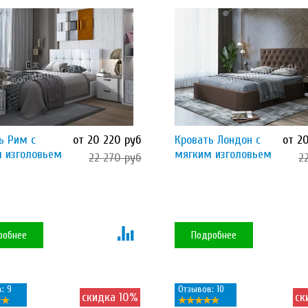
ь Рим с
от 20 220 руб
Кровать Лондон с
от 2
 изголовьем
мягким изголовьем
22 270 руб
2
робнее
Подробнее
: 9
Отзывов: 10
скидка 10%
ск