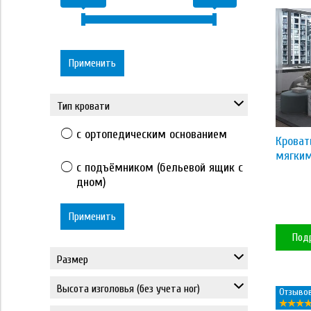
Применить
Тип кровати
с ортопедическим основанием
Кроват
мягким
с подъёмником (бельевой ящик с
дном)
Применить
Под
Размер
80*190
Высота изголовья (без учета ног)
Отзывов