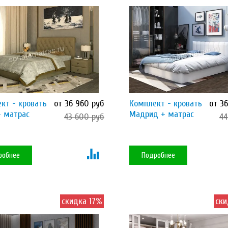
кт - кровать
от 36 960 руб
Комплект - кровать
от 3
+ матрас
Мадрид + матрас
43 600 руб
44
робнее
Подробнее
скидка 17%
ски