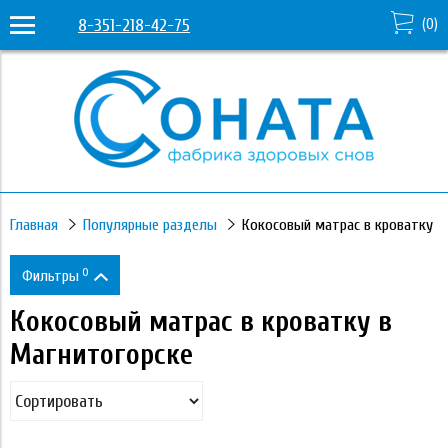
8-351-218-42-75
(
0
)
Главная
Популярные разделы
Кокосовый матрас в кроватку
0
Фильтры
Кокосовый матрас в кроватку в
Цена
Магнитогорске
1 090
11 460