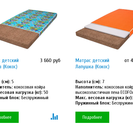
 детский
3 660 руб
Матрас детский
от 
з (Кокос)
Лапушка (Кокос)
(см):
5
Высота (см):
7
итель:
кокосовая койра
Наполнитель:
кокосовая койр
есовая нагрузка (кг):
50
высокоэластичная пена ECOF
ный блок:
Беспружинный
Макс. весовая нагрузка (кг):
Пружинный блок:
Беспружин
робнее
Подробнее