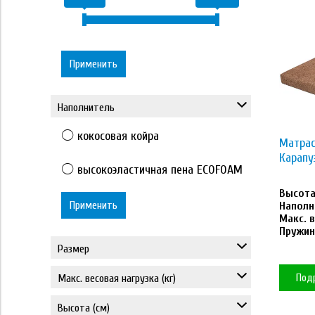
Применить
Наполнитель
кокосовая койра
Матрас
Карапу
высокоэластичная пена ECOFOAM
Высота 
Применить
Наполн
Макс. в
Пружин
Размер
60*120
Под
Макс. весовая нагрузка (кг)
50
Высота (см)
80*160