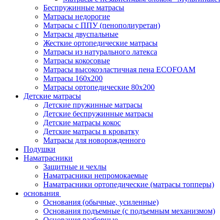
Беспружинные матрасы
Матрасы недорогие
Матрасы с ППУ (пенополиуретан)
Матрасы двуспальные
Жесткие ортопедические матрасы
Матрасы из натурального латекса
Матрасы кокосовые
Матрасы высокоэластичная пена ECOFOAM
Матрасы 160х200
Матрасы ортопедические 80х200
Детские матрасы
Детские пружинные матрасы
Детские беспружинные матрасы
Детские матрасы кокос
Детские матрасы в кроватку
Матрасы для новорожденного
Подушки
Наматрасники
Защитные и чехлы
Наматрасники непромокаемые
Наматрасники ортопедические (матрасы топперы)
основания
Основания (обычные, усиленные)
Основания подъемные (с подъемным механизмом)
Основания разборные